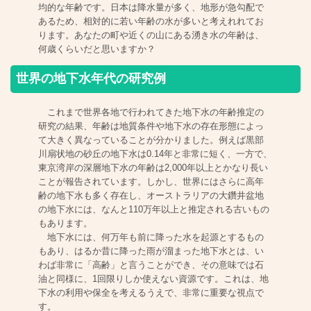
均的な年齢です。日本は降水量が多く、地形が急勾配で
あるため、相対的に若い年齢の水が多いと考えれれてお
ります。あなたの町や近くの山にある湧き水の年齢は、
何歳くらいだと思いますか？
世界の地下水年代の研究例
これまで世界各地で行われてきた地下水の年齢推定の
研究の結果、年齢は地質条件や地下水の存在形態によっ
て大きく異なっていることが分かりました。例えば黒部
川扇状地の砂丘の地下水は0.14年と非常に短く、一方で、
東京湾岸の深層地下水の年齢は2,000年以上とかなり長い
ことが報告されています。しかし、世界にはさらに高年
齢の地下水も多く存在し、オーストラリアの大鑽井盆地
の地下水には、なんと110万年以上と推定される古いもの
もあります。
地下水には、何万年も前に降った水を起源とするもの
もあり、はるか昔に降った雨が溜まった地下水とは、い
わば非常に「高齢」と言うことができ、その意味では石
油と同様に、1回限りしか使えない資源です。これは、地
下水の利用や保全を考えるうえで、非常に重要な視点で
す。