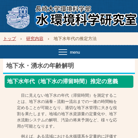
トップ
›
研究内容
›
地下水年代の推定方法
地下水・湧水の年齢解明
地下水年代（地下水の滞留時間）推定の意義
目に見えない地下水の年代（滞留時間）を測定するこ
とは、地下水の涵養－流動ー流出までの一連の時間軸を
定めることが可能となり、適切な地下水管理に大きな役
割を果たします。地域の地下水資源量の定量化や、地下
水流動システムの解明、汚染の将来予測など、様々な応
用が可能となります。
例えば、ある流域における水循環系を定量的に評価す