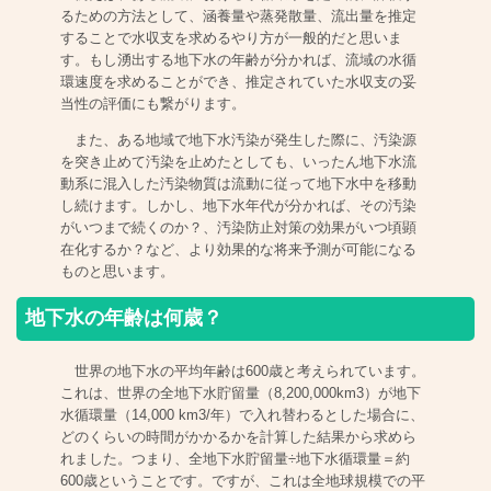
るための方法として、涵養量や蒸発散量、流出量を推定
することで水収支を求めるやり方が一般的だと思いま
す。もし湧出する地下水の年齢が分かれば、流域の水循
環速度を求めることができ、推定されていた水収支の妥
当性の評価にも繋がります。
また、ある地域で地下水汚染が発生した際に、汚染源
を突き止めて汚染を止めたとしても、いったん地下水流
動系に混入した汚染物質は流動に従って地下水中を移動
し続けます。しかし、地下水年代が分かれば、その汚染
がいつまで続くのか？、汚染防止対策の効果がいつ頃顕
在化するか？など、より効果的な将来予測が可能になる
ものと思います。
地下水の年齢は何歳？
世界の地下水の平均年齢は600歳と考えられています。
これは、世界の全地下水貯留量（8,200,000km3）が地下
水循環量（14,000 km3/年）で入れ替わるとした場合に、
どのくらいの時間がかかるかを計算した結果から求めら
れました。つまり、全地下水貯留量÷地下水循環量＝約
600歳ということです。ですが、これは全地球規模での平