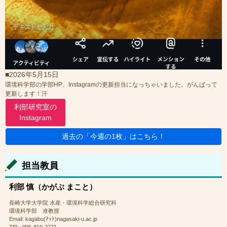
■2026年5月15日
環境科学部の学部HP、Instagramの更新担当になっちゃいました。がんばって
更新します！汗
利部研究室の
Instagram
過去の「今週の1枚」はこちら！
担当教員
利部 慎（かがぶ まこと）
長崎大学大学院 水産・環境科学総合研究科
環境科学部 准教授
Email: kagabu(ｱｯﾄ)nagasaki-u.ac.jp