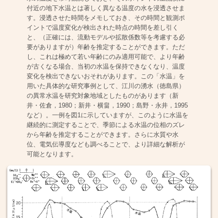
付近の地下水温とは著しく異なる温度の水を浸透させま
す。浸透させた時間をメモしておき、その時間と観測ポ
イントで温度変化が検出された時点の時間を差し引く
と、（正確には、流動モデルや拡散係数等を考慮する必
要がありますが）年齢を推定することができます。ただ
し、これは極めて若い年齢にのみ適用可能で、より年齢
が古くなる場合、当初の水温を保持できなくなり、温度
変化を検出できないおそれがあります。この「水温」を
用いた具体的な研究事例として、江川の湧水（徳島県）
の異常水温を研究対象地域としたものがあります（新
井・佐倉，1980；新井・横畠，1990；島野・永井，1995
など）。一例を図1に示していますが、このように水温を
継続的に測定することで、季節による水温の位相のズレ
から年齢を推定することができます。さらに水質や水
位、電気伝導度なども調べることで、より詳細な解析が
可能となります。