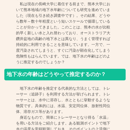
私は現在の長崎大学に着任する前まで、熊本大学にお
いて熊本地域の地下水年齢についても研究を進めていま
した（現在も引き続き調査中です）。その結果、どうや
ら数年～数十年程度という短いスケールで循環している
ことが分かってきました。このことは、熊本の水が比較
的早く新しい水と入れ替わっており、オーストラリア大
鑽井盆地の高齢の地下水とは異なり、うまく管理すれば
持続的に利用できることを意味しています。一方で、一
度汚染されてしまうと、すぐに汚染が顕在化してしまう
危険性もはらんでいます。では、地下水の年齢はどのよ
うに推定するのでしょうか？
地下水の年齢はどうやって推定するのか？
地下水の年齢を推定する代表的な方法としては、トレ
ーサー（追跡子）を利用する方法が挙げられます。トレ
ーサーとは、水中に溶存し、水とともに挙動するような
物質です。具体的には、水温、安定同位体、放射性同位
体、溶存ガス等があります。
身近なもので、簡単にトレーサーとなり得る「水温」
を用いる方法をご紹介します。ある観測ポイントで地下
水の温度を常時観測しておき、そのポイントの上流側に