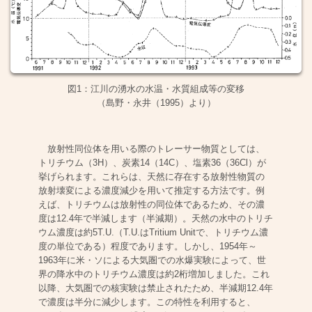
図1：江川の湧水の水温・水質組成等の変移
（島野・永井（1995）より）
放射性同位体を用いる際のトレーサー物質としては、
トリチウム（3H）、炭素14（14C）、塩素36（36Cl）が
挙げられます。これらは、天然に存在する放射性物質の
放射壊変による濃度減少を用いて推定する方法です。例
えば、トリチウムは放射性の同位体であるため、その濃
度は12.4年で半減します（半減期）。天然の水中のトリチ
ウム濃度は約5T.U.（T.U.はTritium Unitで、トリチウム濃
度の単位である）程度であります。しかし、1954年～
1963年に米・ソによる大気圏での水爆実験によって、世
界の降水中のトリチウム濃度は約2桁増加しました。これ
以降、大気圏での核実験は禁止されたため、半減期12.4年
で濃度は半分に減少します。この特性を利用すると、