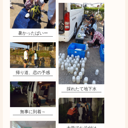
暑かったばいー
帰り道、恋の予感
採れたて地下水
無事に到着～
大学でお片付け