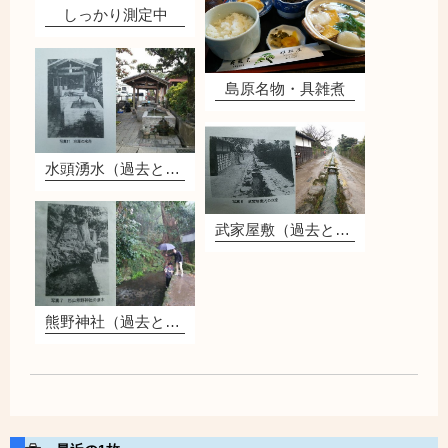
しっかり測定中
島原名物・具雑煮
水頭湧水（過去と現在）
武家屋敷（過去と現在）
熊野神社（過去と現在）