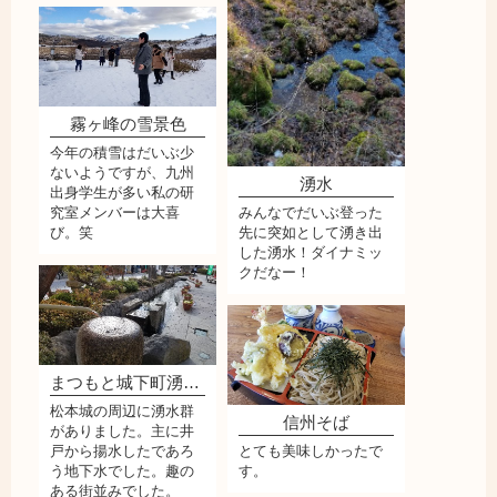
霧ヶ峰の雪景色
今年の積雪はだいぶ少
ないようですが、九州
湧水
出身学生が多い私の研
みんなでだいぶ登った
究室メンバーは大喜
先に突如として湧き出
び。笑
した湧水！ダイナミッ
クだなー！
まつもと城下町湧水群
松本城の周辺に湧水群
信州そば
がありました。主に井
戸から揚水したであろ
とても美味しかったで
う地下水でした。趣の
す。
ある街並みでした。