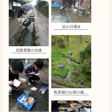
浜の川湧水
武家屋敷の水路
島原城のお堀の城壁から湧出