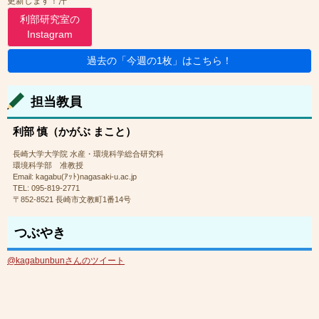
更新します！汗
利部研究室の
Instagram
過去の「今週の1枚」はこちら！
担当教員
利部 慎（かがぶ まこと）
長崎大学大学院 水産・環境科学総合研究科
環境科学部 准教授
Email: kagabu(ｱｯﾄ)nagasaki-u.ac.jp
TEL: 095-819-2771
〒852-8521 長崎市文教町1番14号
つぶやき
@kagabunbunさんのツイート