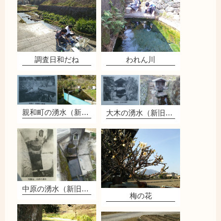
調査日和だね
われん川
親和町の湧水（新旧比較）
大木の湧水（新旧比較）
中原の湧水（新旧比較）
梅の花