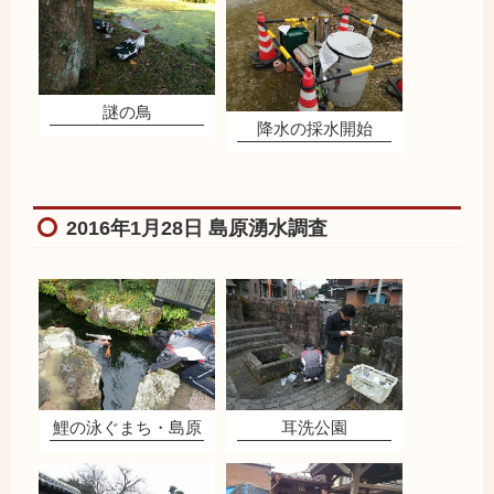
謎の鳥
降水の採水開始
2016年1月28日 島原湧水調査
耳洗公園
鯉の泳ぐまち・島原