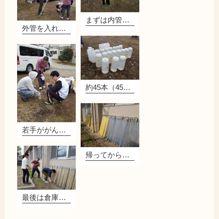
まずは内管の挿しこみ完了！
外管を入れた後、1m間隔で引き上げ！
約45本（45m分）のサンプル採取！
若手ががんばっています
帰ってから部品を洗いました
最後は倉庫にしまって完了！