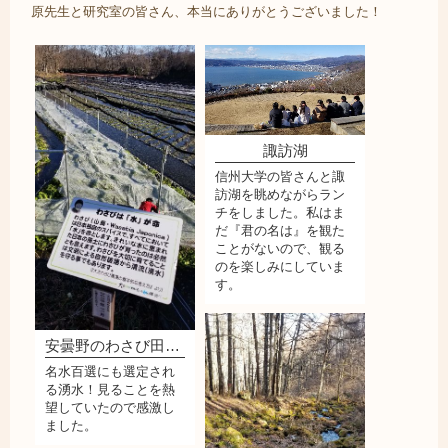
原先生と研究室の皆さん、本当にありがとうございました！
諏訪湖
信州大学の皆さんと諏
訪湖を眺めながらラン
チをしました。私はま
だ『君の名は』を観た
ことがないので、観る
のを楽しみにしていま
す。
安曇野のわさび田（湧水）
名水百選にも選定され
る湧水！見ることを熱
望していたので感激し
ました。