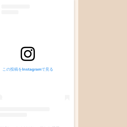
この投稿をInstagramで見る