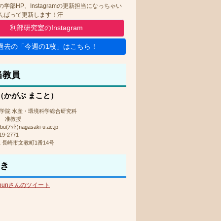
学部HP、Instagramの更新担当になっちゃい
んばって更新します！汗
利部研究室のInstagram
過去の「今週の1枚」はこちら！
教員
（かがぶ まこと）
学院 水産・環境科学総合研究科
 准教授
abu(ｱｯﾄ)nagasaki-u.ac.jp
19-2771
21 長崎市文教町1番14号
き
unbunさんのツイート