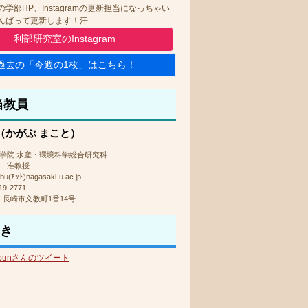
学部HP、Instagramの更新担当になっちゃい
んばって更新します！汗
利部研究室のInstagram
過去の「今週の1枚」はこちら！
教員
（かがぶ まこと）
学院 水産・環境科学総合研究科
 准教授
abu(ｱｯﾄ)nagasaki-u.ac.jp
19-2771
21 長崎市文教町1番14号
き
unbunさんのツイート