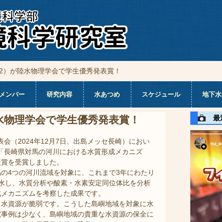
2）が陸水物理学会で学生優秀発表賞！
メンバー
研究内容
水あつめ
スケジュール
地下水
最近
水物理学会で学生優秀発表賞！
表会（2024年12月7日、出島メッセ長崎）におい
「長崎県対馬の河川における水質形成メカニズ
表賞を受賞しました。
の4つの河川流域を対象に、これまで3年にわたり
水し、水質分析や酸素・水素安定同位体比を分析
成メカニズムを考察した成果です。
水資源が脆弱です。こうした島嶼地域を対象に水
究事例は少なく、島嶼地域の貴重な水資源の保全に