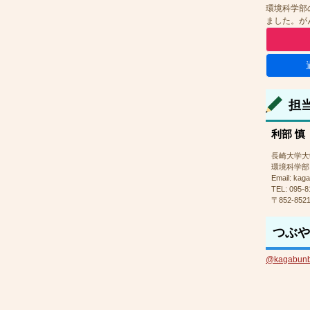
環境科学部の
ました。が
担当
利部 慎
長崎大学大
環境科学部
Email: kag
TEL: 095-8
〒852-85
つぶや
@kagab