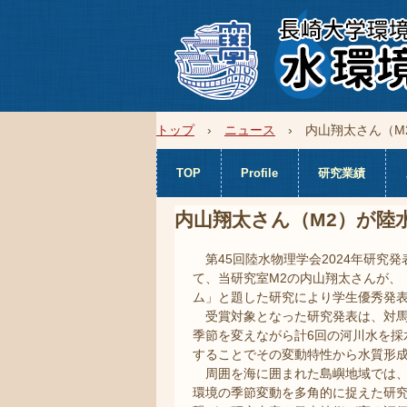
トップ
›
ニュース
›
内山翔太さん（M
TOP
Profile
研究業績
内山翔太さん（M2）が陸
第45回陸水物理学会2024年研究発
て、当研究室M2の内山翔太さんが、
ム」と題した研究により学生優秀発
受賞対象となった研究発表は、対馬
季節を変えながら計6回の河川水を採
することでその変動特性から水質形
周囲を海に囲まれた島嶼地域では、
環境の季節変動を多角的に捉えた研